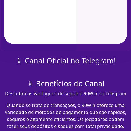
📱 Canal Oficial no Telegram!
📱 Benefícios do Canal
Descubra as vantagens de seguir a 90Win no Telegram
Quando se trata de transações, o 90Win oferece uma
variedade de métodos de pagamento que são rápidos,
seguros e altamente eficientes. Os jogadores podem
fazer seus depósitos e saques com total privacidade,