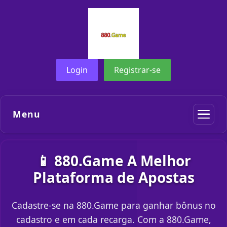
Login
Registrar-se
Menu
📱 880.Game A Melhor
Plataforma de Apostas
Cadastre-se na 880.Game para ganhar bônus no
cadastro e em cada recarga. Com a 880.Game,