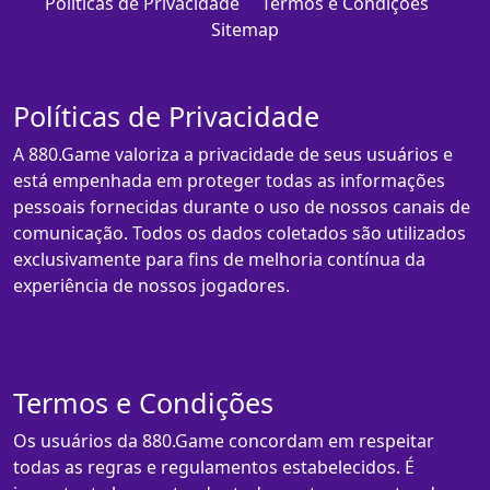
Políticas de Privacidade
Termos e Condições
Sitemap
Políticas de Privacidade
A 880.Game valoriza a privacidade de seus usuários e
está empenhada em proteger todas as informações
pessoais fornecidas durante o uso de nossos canais de
comunicação. Todos os dados coletados são utilizados
exclusivamente para fins de melhoria contínua da
experiência de nossos jogadores.
Termos e Condições
Os usuários da 880.Game concordam em respeitar
todas as regras e regulamentos estabelecidos. É