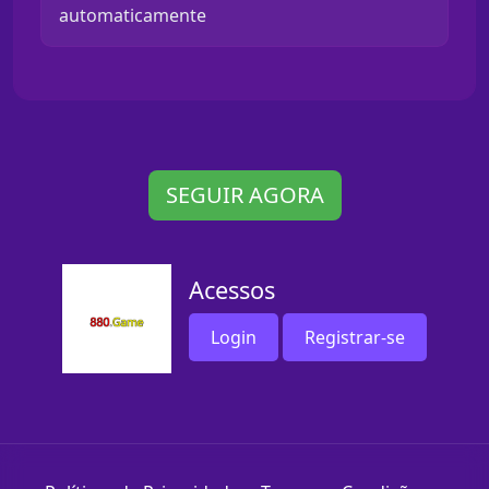
automaticamente
SEGUIR AGORA
Acessos
Login
Registrar-se