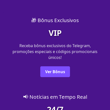
🎁 Bônus Exclusivos
VIP
Receba bônus exclusivos do Telegram,
promoções especiais e códigos promocionais
únicos!
Ver Bônus
📢 Notícias em Tempo Real
24/7