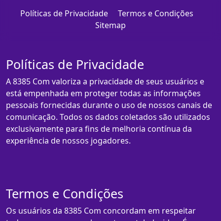
Políticas de Privacidade
Termos e Condições
Sitemap
Políticas de Privacidade
A 8385 Com valoriza a privacidade de seus usuários e
está empenhada em proteger todas as informações
pessoais fornecidas durante o uso de nossos canais de
comunicação. Todos os dados coletados são utilizados
exclusivamente para fins de melhoria contínua da
experiência de nossos jogadores.
Termos e Condições
Os usuários da 8385 Com concordam em respeitar