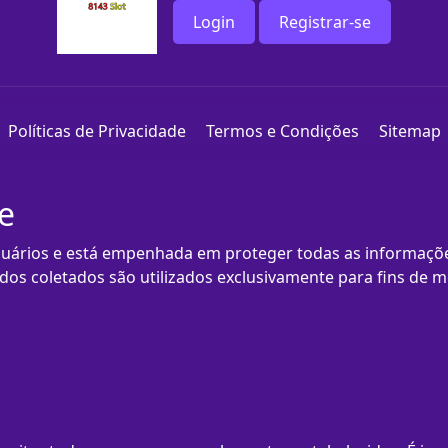
Login
Registrar-se
Políticas de Privacidade
Termos e Condições
Sitemap
de
 usuários e está empenhada em proteger todas as informaçõ
os coletados são utilizados exclusivamente para fins de m