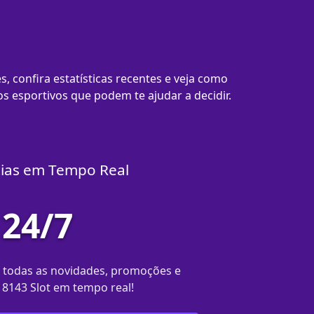
, confira estatísticas recentes e veja como
s esportivos que podem te ajudar a decidir.
cias em Tempo Real
24/7
e todas as novidades, promoções e
 8143 Slot em tempo real!