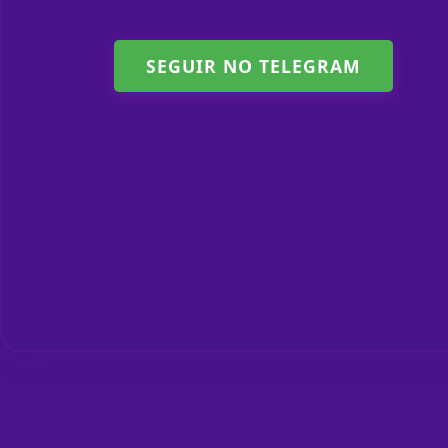
SEGUIR NO TELEGRAM