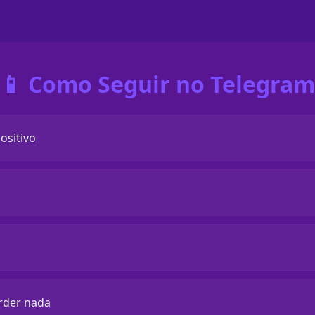
📱 Como Seguir no Telegram
ositivo
erder nada