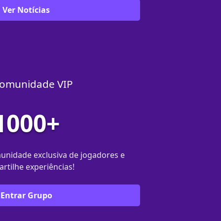
Ver Notícias
Comunidade VIP
1000+
unidade exclusiva de jogadores e
rtilhe experiências!
Entrar Grupo