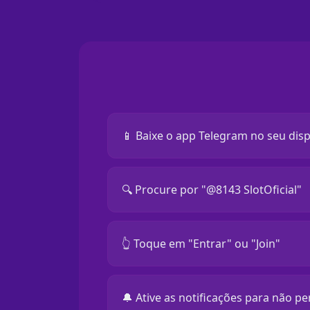
📱 Baixe o app Telegram no seu disp
🔍 Procure por "@8143 SlotOficial"
👆 Toque em "Entrar" ou "Join"
🔔 Ative as notificações para não p