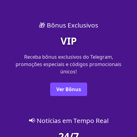
🎁 Bônus Exclusivos
VIP
Receba bônus exclusivos do Telegram,
promoções especiais e códigos promocionais
únicos!
Ver Bônus
📢 Notícias em Tempo Real
24/7