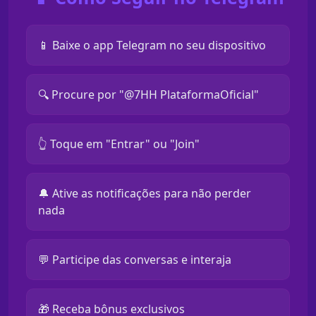
📱 Baixe o app Telegram no seu dispositivo
🔍 Procure por "@7HH PlataformaOficial"
👆 Toque em "Entrar" ou "Join"
🔔 Ative as notificações para não perder
nada
💬 Participe das conversas e interaja
🎁 Receba bônus exclusivos