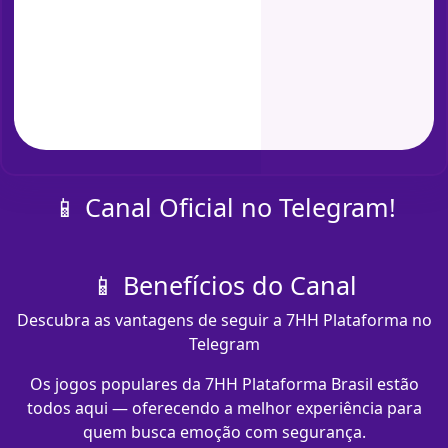
📱 Canal Oficial no Telegram!
📱 Benefícios do Canal
Descubra as vantagens de seguir a 7HH Plataforma no
Telegram
Os jogos populares da 7HH Plataforma Brasil estão
todos aqui — oferecendo a melhor experiência para
quem busca emoção com segurança.