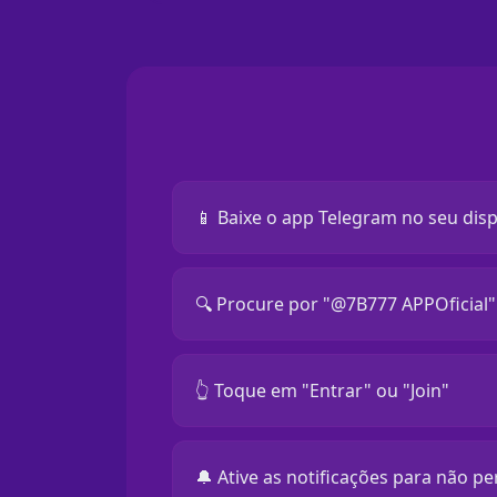
📱 Baixe o app Telegram no seu disp
🔍 Procure por "@7B777 APPOficial"
👆 Toque em "Entrar" ou "Join"
🔔 Ative as notificações para não p