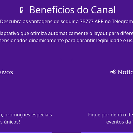
📱 Benefícios do Canal
Descubra as vantagens de seguir a 7B777 APP no Telegram
n adaptativo que otimiza automaticamente o layout para dif
mensionados dinamicamente para garantir legibilidade e usa
sivos
📢 Notí
m, promoções especiais
Fique por dentro d
s únicos!
eventos da 