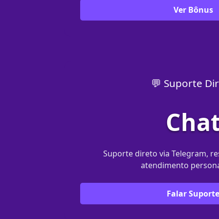
Ver Bônus
💬 Suporte Di
Cha
Suporte direto via Telegram, r
atendimento persona
Falar Suport