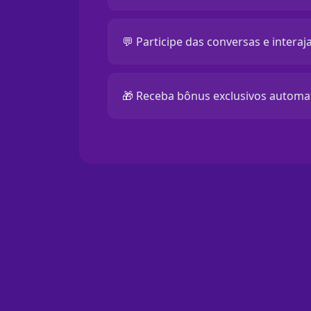
💬 Participe das conversas e interaj
🎁 Receba bônus exclusivos autom