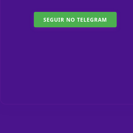
SEGUIR NO TELEGRAM