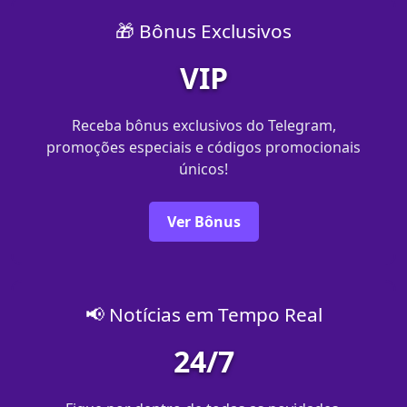
🎁 Bônus Exclusivos
VIP
Receba bônus exclusivos do Telegram,
promoções especiais e códigos promocionais
únicos!
Ver Bônus
📢 Notícias em Tempo Real
24/7