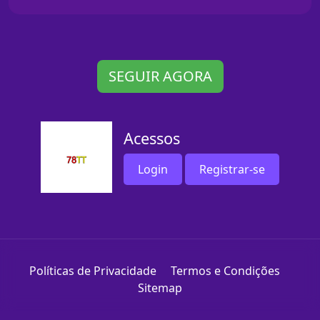
SEGUIR AGORA
Acessos
Login
Registrar-se
Políticas de Privacidade
Termos e Condições
Sitemap