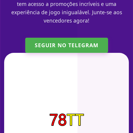
tem acesso a promoções incríveis e uma
experiência de jogo inigualável. Junte-se aos
vencedores agora!
SEGUIR NO TELEGRAM