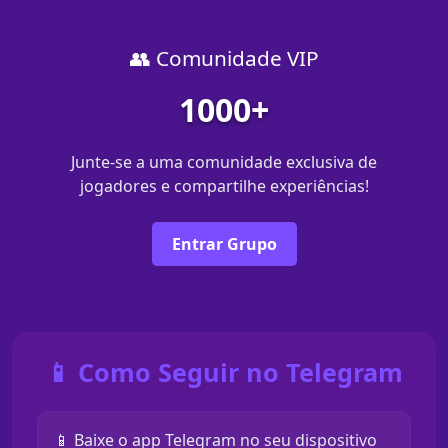
👥 Comunidade VIP
1000+
Junte-se a uma comunidade exclusiva de
jogadores e compartilhe experiências!
Entrar Grupo
📱 Como Seguir no Telegram
📱 Baixe o app Telegram no seu dispositivo