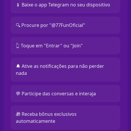
📱 Baixe o app Telegram no seu dispositivo
🔍 Procure por "@77FunOficial"
👆 Toque em "Entrar" ou "Join"
🔔 Ative as notificações para não perder
nada
💬 Participe das conversas e interaja
🎁 Receba bônus exclusivos
automaticamente