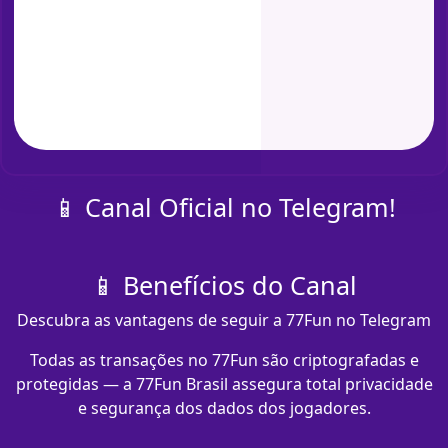
📱 Canal Oficial no Telegram!
📱 Benefícios do Canal
Descubra as vantagens de seguir a 77Fun no Telegram
Todas as transações no 77Fun são criptografadas e
protegidas — a 77Fun Brasil assegura total privacidade
e segurança dos dados dos jogadores.