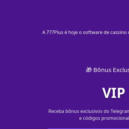
A 777Plus é hoje o software de cassino
🎁 Bônus Exclu
VIP
Receba bônus exclusivos do Telegra
e códigos promocionai