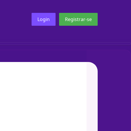
Login
Registrar-se