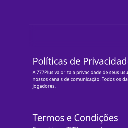
Políticas de Privacida
A 777Plus valoriza a privacidade de seus u
nossos canais de comunicação. Todos os dad
jogadores.
Termos e Condições