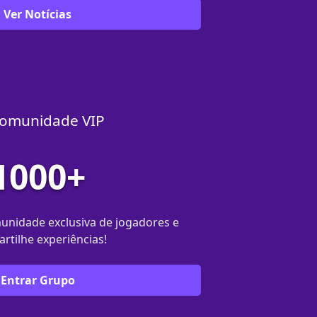
Ver Notícias
Comunidade VIP
1000+
unidade exclusiva de jogadores e
rtilhe experiências!
Entrar Grupo