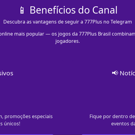
📱 Benefícios do Canal
Descubra as vantagens de seguir a 777Plus no Telegram
 online mais popular — os jogos da 777Plus Brasil combina
jogadores.
sivos
📢 Notí
m, promoções especiais
Fique por dentro d
s únicos!
eventos d