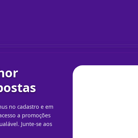
hor
postas
nus no cadastro e em
 acesso a promoções
ualável. Junte-se aos