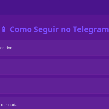
📱 Como Seguir no Telegram
ositivo
erder nada