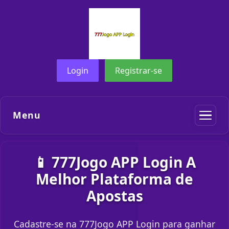
Login
Registrar-se
Menu
📱 777Jogo APP Login A
Melhor Plataforma de
Apostas
Cadastre-se na 777Jogo APP Login para ganhar