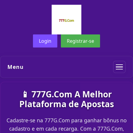
Login
Registrar-se
Menu
📱 777G.Com A Melhor
Plataforma de Apostas
Cadastre-se na 777G.Com para ganhar bônus no
cadastro e em cada recarga. Com a 777G.Com,