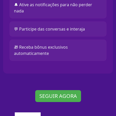
🔔 Ative as notificações para não perder
nada
💬 Participe das conversas e interaja
🎁 Receba bônus exclusivos
automaticamente
SEGUIR AGORA