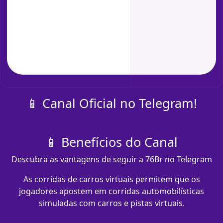
📱 Canal Oficial no Telegram!
📱 Benefícios do Canal
Descubra as vantagens de seguir a 76Br no Telegram
As corridas de carros virtuais permitem que os
jogadores apostem em corridas automobilísticas
simuladas com carros e pistas virtuais.