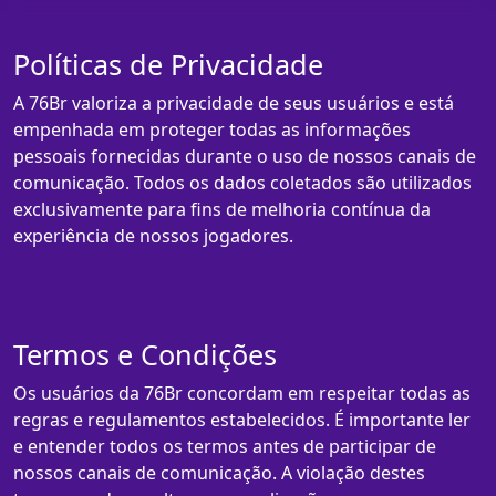
Políticas de Privacidade
A 76Br valoriza a privacidade de seus usuários e está
empenhada em proteger todas as informações
pessoais fornecidas durante o uso de nossos canais de
comunicação. Todos os dados coletados são utilizados
exclusivamente para fins de melhoria contínua da
experiência de nossos jogadores.
Termos e Condições
Os usuários da 76Br concordam em respeitar todas as
regras e regulamentos estabelecidos. É importante ler
e entender todos os termos antes de participar de
nossos canais de comunicação. A violação destes