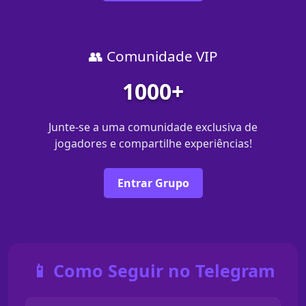
👥 Comunidade VIP
1000+
Junte-se a uma comunidade exclusiva de
jogadores e compartilhe experiências!
Entrar Grupo
📱 Como Seguir no Telegram