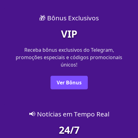
🎁 Bônus Exclusivos
VIP
Receba bônus exclusivos do Telegram,
promoções especiais e códigos promocionais
únicos!
Ver Bônus
📢 Notícias em Tempo Real
24/7