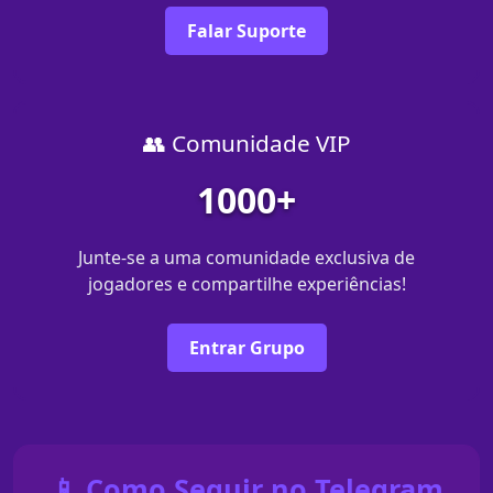
Falar Suporte
👥 Comunidade VIP
1000+
Junte-se a uma comunidade exclusiva de
jogadores e compartilhe experiências!
Entrar Grupo
📱 Como Seguir no Telegram