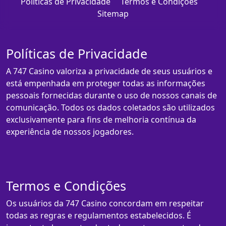
Políticas de Privacidade
Termos e Condições
Sitemap
Políticas de Privacidade
A 747 Casino valoriza a privacidade de seus usuários e
está empenhada em proteger todas as informações
pessoais fornecidas durante o uso de nossos canais de
comunicação. Todos os dados coletados são utilizados
exclusivamente para fins de melhoria contínua da
experiência de nossos jogadores.
Termos e Condições
Os usuários da 747 Casino concordam em respeitar
todas as regras e regulamentos estabelecidos. É