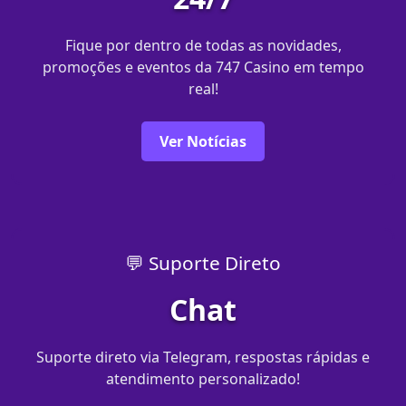
Fique por dentro de todas as novidades,
promoções e eventos da 747 Casino em tempo
real!
Ver Notícias
💬 Suporte Direto
Chat
Suporte direto via Telegram, respostas rápidas e
atendimento personalizado!