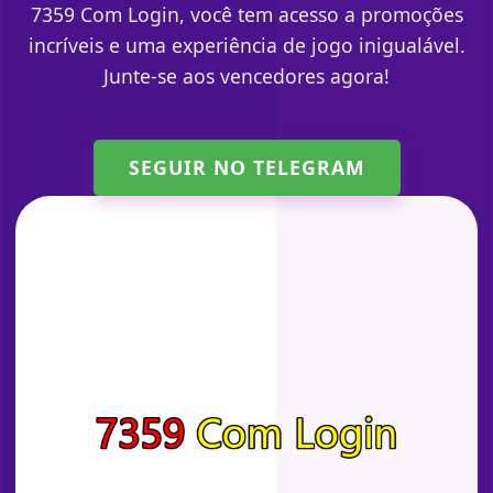
7359 Com Login, você tem acesso a promoções
incríveis e uma experiência de jogo inigualável.
Junte-se aos vencedores agora!
SEGUIR NO TELEGRAM