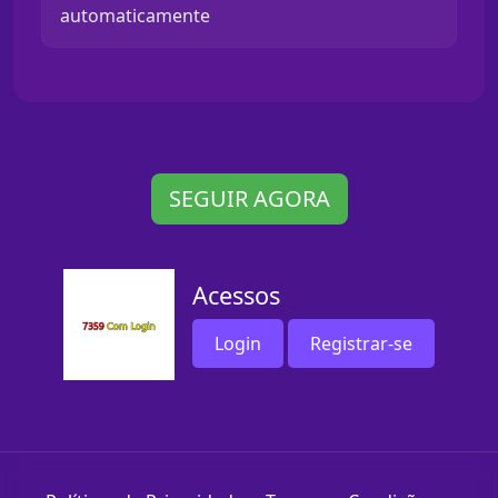
automaticamente
SEGUIR AGORA
Acessos
Login
Registrar-se