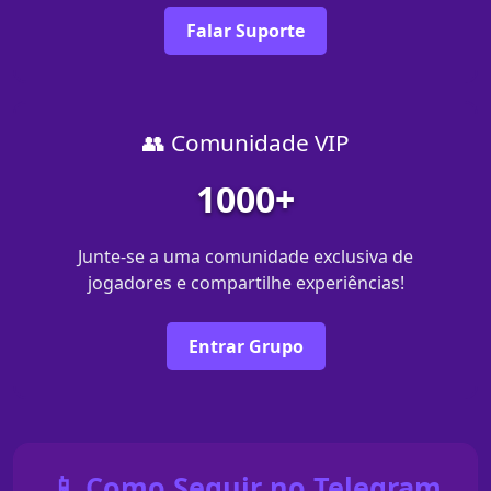
Falar Suporte
👥 Comunidade VIP
1000+
Junte-se a uma comunidade exclusiva de
jogadores e compartilhe experiências!
Entrar Grupo
📱 Como Seguir no Telegram