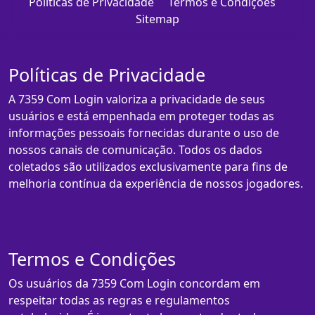
Políticas de Privacidade
Termos e Condições
Sitemap
Políticas de Privacidade
A 7359 Com Login valoriza a privacidade de seus
usuários e está empenhada em proteger todas as
informações pessoais fornecidas durante o uso de
nossos canais de comunicação. Todos os dados
coletados são utilizados exclusivamente para fins de
melhoria contínua da experiência de nossos jogadores.
Termos e Condições
Os usuários da 7359 Com Login concordam em
respeitar todas as regras e regulamentos