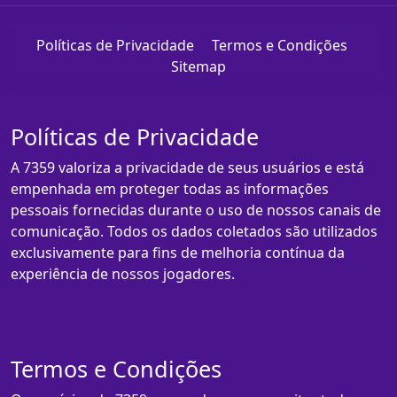
Políticas de Privacidade
Termos e Condições
Sitemap
Políticas de Privacidade
A 7359 valoriza a privacidade de seus usuários e está
empenhada em proteger todas as informações
pessoais fornecidas durante o uso de nossos canais de
comunicação. Todos os dados coletados são utilizados
exclusivamente para fins de melhoria contínua da
experiência de nossos jogadores.
Termos e Condições