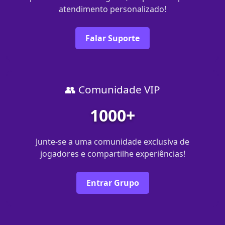
atendimento personalizado!
Falar Suporte
👥 Comunidade VIP
1000+
Junte-se a uma comunidade exclusiva de
jogadores e compartilhe experiências!
Entrar Grupo