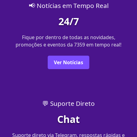
📢 Notícias em Tempo Real
24/7
Fique por dentro de todas as novidades,
promoções e eventos da 7359 em tempo real!
Ver Notícias
💬 Suporte Direto
Chat
Suporte direto via Telegram, respostas rápidas e