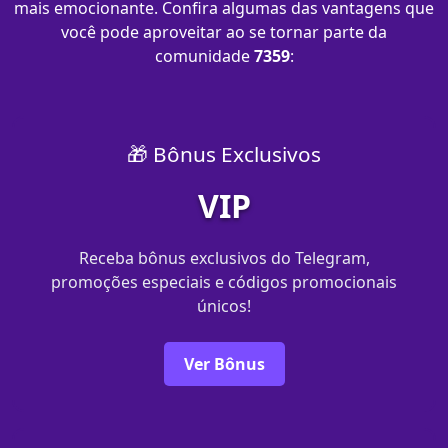
mais emocionante. Confira algumas das vantagens que
você pode aproveitar ao se tornar parte da
comunidade
7359
:
🎁 Bônus Exclusivos
VIP
Receba bônus exclusivos do Telegram,
promoções especiais e códigos promocionais
únicos!
Ver Bônus