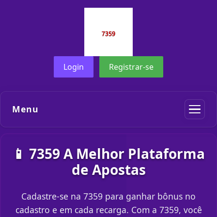
Login
Registrar-se
Menu
📱 7359 A Melhor Plataforma
de Apostas
Cadastre-se na 7359 para ganhar bônus no
cadastro e em cada recarga. Com a 7359, você