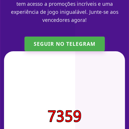
tem acesso a promoções incríveis e uma
experiência de jogo inigualável. Junte-se aos
vencedores agora!
SEGUIR NO TELEGRAM