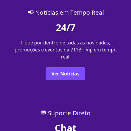
📢 Notícias em Tempo Real
24/7
Fique por dentro de todas as novidades,
promoções e eventos da 711Brl Vip em tempo
real!
Ver Notícias
💬 Suporte Direto
Chat