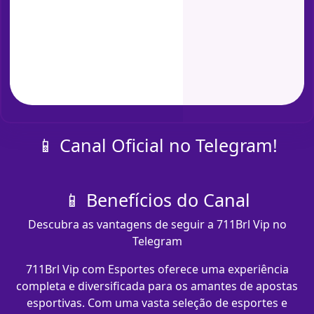
📱 Canal Oficial no Telegram!
📱 Benefícios do Canal
Descubra as vantagens de seguir a 711Brl Vip no
Telegram
711Brl Vip com​ Esportes oferece uma experiência
completa e diversificada para os amantes de apostas
esportivas. Com uma vasta seleção de esportes e