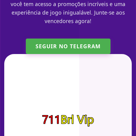
você tem acesso a promoções incríveis e uma
experiência de jogo inigualável. Junte-se aos
vencedores agora!
SEGUIR NO TELEGRAM