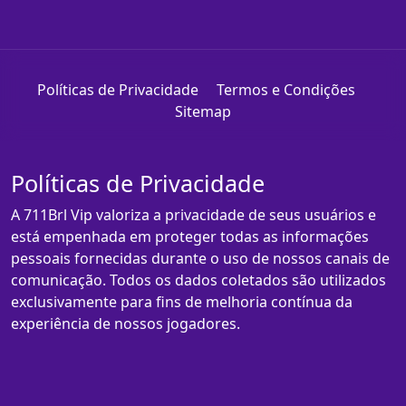
Políticas de Privacidade
Termos e Condições
Sitemap
Políticas de Privacidade
A 711Brl Vip valoriza a privacidade de seus usuários e
está empenhada em proteger todas as informações
pessoais fornecidas durante o uso de nossos canais de
comunicação. Todos os dados coletados são utilizados
exclusivamente para fins de melhoria contínua da
experiência de nossos jogadores.