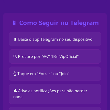
📱 Como Seguir no Telegram
📱 Baixe o app Telegram no seu dispositivo
🔍 Procure por "@711Brl VipOficial"
👆 Toque em "Entrar" ou "Join"
🔔 Ative as notificações para não perder
nada