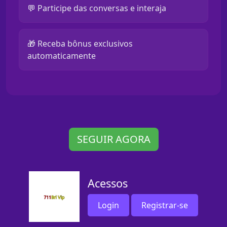
💬 Participe das conversas e interaja
🎁 Receba bônus exclusivos
automaticamente
SEGUIR AGORA
Acessos
Login
Registrar-se