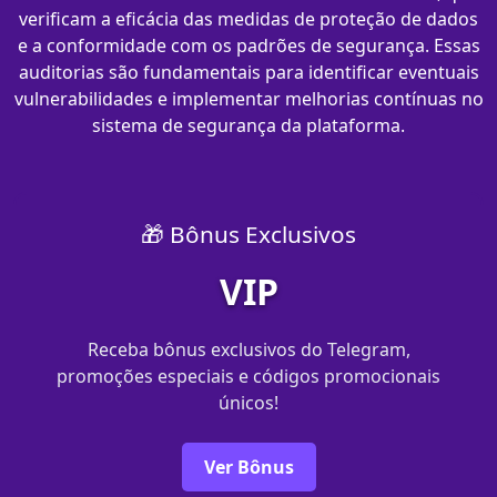
verificam a eficácia das medidas de proteção de dados
e a conformidade com os padrões de segurança. Essas
auditorias são fundamentais para identificar eventuais
vulnerabilidades e implementar melhorias contínuas no
sistema de segurança da plataforma.
🎁 Bônus Exclusivos
VIP
Receba bônus exclusivos do Telegram,
promoções especiais e códigos promocionais
únicos!
Ver Bônus