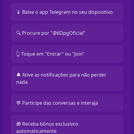
📱 Baixe o app Telegram no seu dispositivo
🔍 Procure por "@6DpgOficial"
👆 Toque em "Entrar" ou "Join"
🔔 Ative as notificações para não perder
nada
💬 Participe das conversas e interaja
🎁 Receba bônus exclusivos
automaticamente