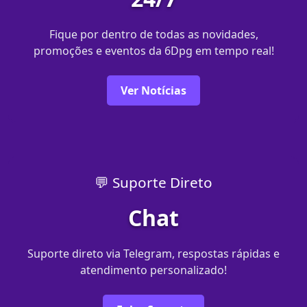
Fique por dentro de todas as novidades,
promoções e eventos da 6Dpg em tempo real!
Ver Notícias
💬 Suporte Direto
Chat
Suporte direto via Telegram, respostas rápidas e
atendimento personalizado!