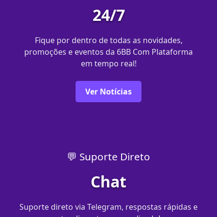
24/7
Fique por dentro de todas as novidades,
promoções e eventos da 6BB Com Plataforma
em tempo real!
Ver Notícias
💬 Suporte Direto
Chat
Suporte direto via Telegram, respostas rápidas e