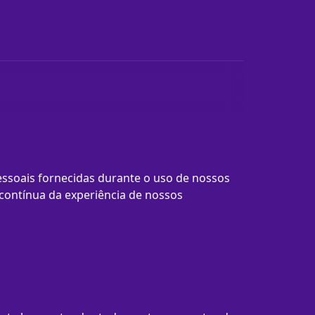
essoais fornecidas durante o uso de nossos
 contínua da experiência de nossos