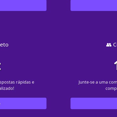
reto
👥 
t
espostas rápidas e
Junte-se a uma com
lizado!
compa
e