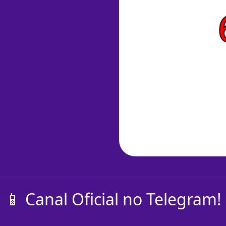
📱 Canal Oficial no Telegram!