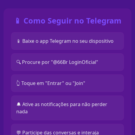
📱 Como Seguir no Telegram
📱 Baixe o app Telegram no seu dispositivo
🔍 Procure por "@66Br LoginOficial"
👆 Toque em "Entrar" ou "Join"
🔔 Ative as notificações para não perder
nada
💬 Participe das conversas e interaja