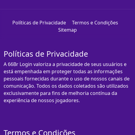
Políticas de Privacidade
Termos e Condições
Sitemap
Políticas de Privacidade
A 66Br Login valoriza a privacidade de seus usuários e
está empenhada em proteger todas as informações
pessoais fornecidas durante o uso de nossos canais de
comunicação. Todos os dados coletados são utilizados
exclusivamente para fins de melhoria contínua da
experiência de nossos jogadores.
Termos e Condições