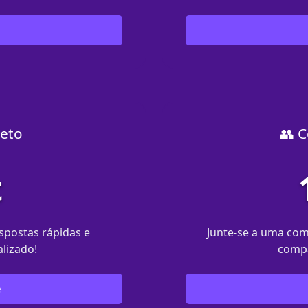
reto
👥 
t
espostas rápidas e
Junte-se a uma com
lizado!
compa
e