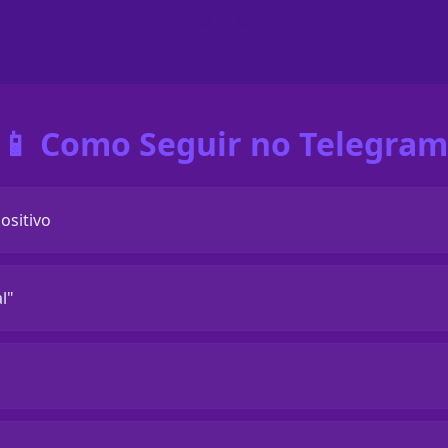
📱 Como Seguir no Telegram
ositivo
l"