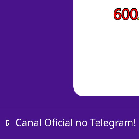
📱 Canal Oficial no Telegram!