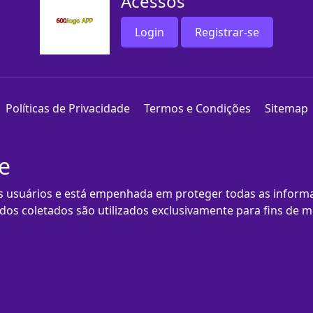
Acessos
Login
Registrar-se
Políticas de Privacidade
Termos e Condições
Sitemap
de
us usuários e está empenhada em proteger todas as inform
os coletados são utilizados exclusivamente para fins de m