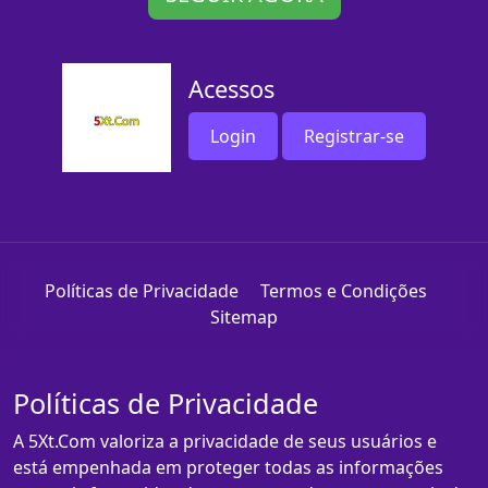
Acessos
Login
Registrar-se
Políticas de Privacidade
Termos e Condições
Sitemap
Políticas de Privacidade
A 5Xt.Com valoriza a privacidade de seus usuários e
está empenhada em proteger todas as informações