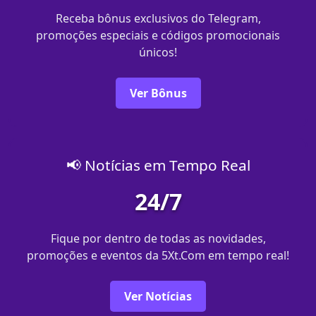
Receba bônus exclusivos do Telegram,
promoções especiais e códigos promocionais
únicos!
Ver Bônus
📢 Notícias em Tempo Real
24/7
Fique por dentro de todas as novidades,
promoções e eventos da 5Xt.Com em tempo real!
Ver Notícias