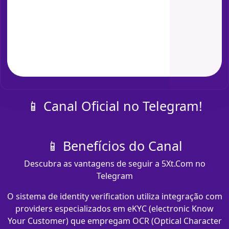
📱 Canal Oficial no Telegram!
📱 Benefícios do Canal
Descubra as vantagens de seguir a 5Xt.Com no
Telegram
O sistema de identity verification utiliza integração com
providers especializados em eKYC (electronic Know
Your Customer) que empregam OCR (Optical Character