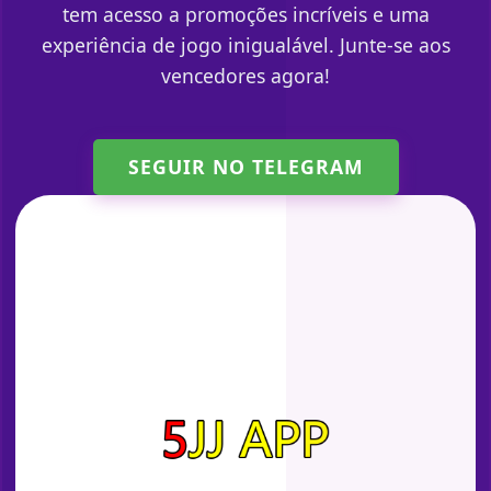
tem acesso a promoções incríveis e uma
experiência de jogo inigualável. Junte-se aos
vencedores agora!
SEGUIR NO TELEGRAM