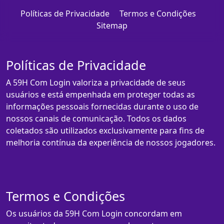
Políticas de Privacidade
Termos e Condições
Sitemap
Políticas de Privacidade
A 59H Com Login valoriza a privacidade de seus
usuários e está empenhada em proteger todas as
informações pessoais fornecidas durante o uso de
nossos canais de comunicação. Todos os dados
coletados são utilizados exclusivamente para fins de
melhoria contínua da experiência de nossos jogadores.
Termos e Condições
Os usuários da 59H Com Login concordam em