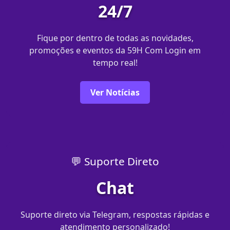
24/7
Fique por dentro de todas as novidades,
promoções e eventos da 59H Com Login em
tempo real!
Ver Notícias
💬 Suporte Direto
Chat
Suporte direto via Telegram, respostas rápidas e
atendimento personalizado!