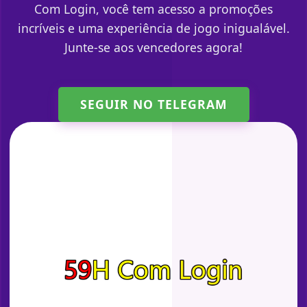
Com Login, você tem acesso a promoções
incríveis e uma experiência de jogo inigualável.
Junte-se aos vencedores agora!
SEGUIR NO TELEGRAM