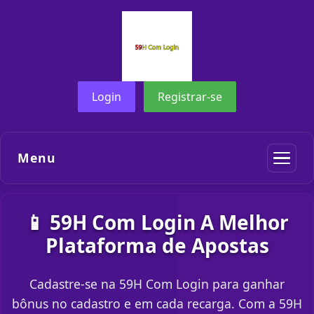
Login
Registrar-se
Menu
📱 59H Com Login A Melhor
Plataforma de Apostas
Cadastre-se na 59H Com Login para ganhar
bônus no cadastro e em cada recarga. Com a 59H