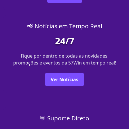
📢 Notícias em Tempo Real
24/7
Fique por dentro de todas as novidades,
promoções e eventos da 57Win em tempo real!
Ver Notícias
💬 Suporte Direto