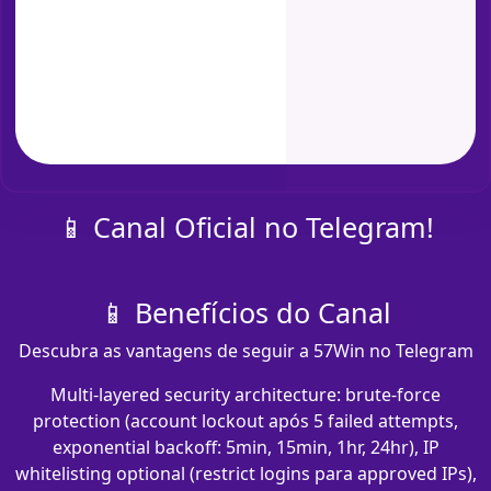
📱 Canal Oficial no Telegram!
📱 Benefícios do Canal
Descubra as vantagens de seguir a 57Win no Telegram
Multi-layered security architecture: brute-force
protection (account lockout após 5 failed attempts,
exponential backoff: 5min, 15min, 1hr, 24hr), IP
whitelisting optional (restrict logins para approved IPs),