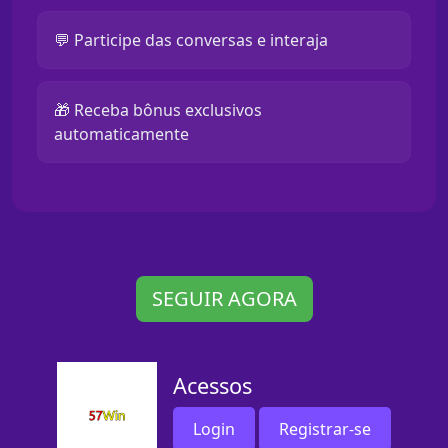
💬 Participe das conversas e interaja
🎁 Receba bônus exclusivos
automaticamente
SEGUIR AGORA
Acessos
Login
Registrar-se