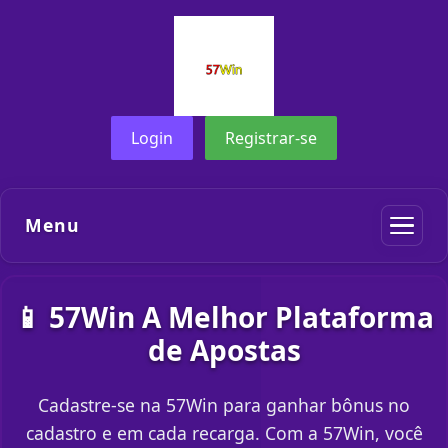
Login
Registrar-se
Menu
📱 57Win A Melhor Plataforma
de Apostas
Cadastre-se na 57Win para ganhar bônus no
cadastro e em cada recarga. Com a 57Win, você