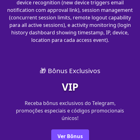
device recognition (new device triggers email
notification com approval link), session management
(concurrent session limits, remote logout capability
para all active sessions), e activity monitoring (login
history dashboard showing timestamp, IP, device,
location para cada access event).
🎁 Bônus Exclusivos
VIP
Receba bônus exclusivos do Telegram,
promoções especiais e códigos promocionais
únicos!
Ver Bônus