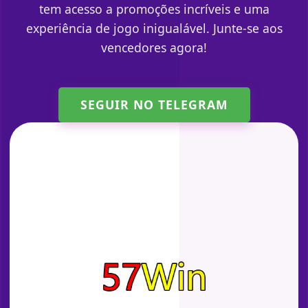
tem acesso a promoções incríveis e uma
experiência de jogo inigualável. Junte-se aos
vencedores agora!
SEGUIR NO TELEGRAM