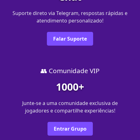
Suporte direto via Telegram, respostas rápidas e
atendimento personalizado!
Falar Suporte
👥 Comunidade VIP
1000+
Junte-se a uma comunidade exclusiva de
jogadores e compartilhe experiências!
Entrar Grupo