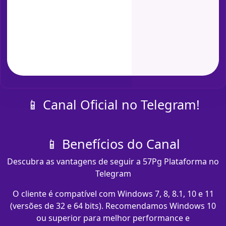
📱 Canal Oficial no Telegram!
📱 Benefícios do Canal
Descubra as vantagens de seguir a 57Pg Plataforma no
Telegram
O cliente é compatível com Windows 7, 8, 8.1, 10 e 11
(versões de 32 e 64 bits). Recomendamos Windows 10
ou superior para melhor performance e