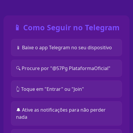
📱 Como Seguir no Telegram
📱 Baixe o app Telegram no seu dispositivo
🔍 Procure por "@57Pg PlataformaOficial"
👆 Toque em "Entrar" ou "Join"
🔔 Ative as notificações para não perder
nada