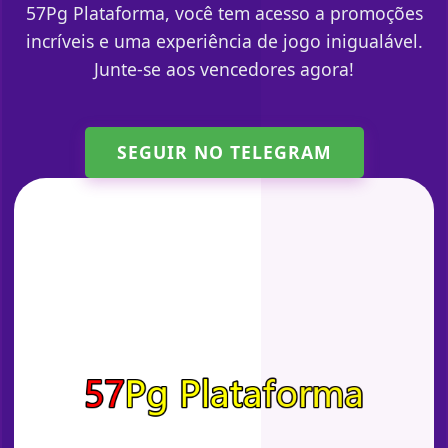
57Pg Plataforma, você tem acesso a promoções
incríveis e uma experiência de jogo inigualável.
Junte-se aos vencedores agora!
SEGUIR NO TELEGRAM