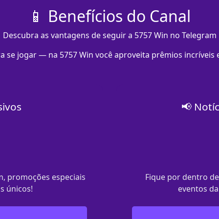
📱 Benefícios do Canal
Descubra as vantagens de seguir a 5757 Win no Telegram
 se jogar — na 5757 Win você aproveita prêmios incríveis 
sivos
📢 Notí
m, promoções especiais
Fique por dentro d
s únicos!
eventos da