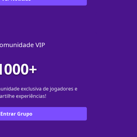
Comunidade VIP
1000+
unidade exclusiva de jogadores e
rtilhe experiências!
Entrar Grupo