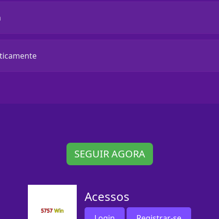
a
aticamente
SEGUIR AGORA
Acessos
Login
Registrar-se