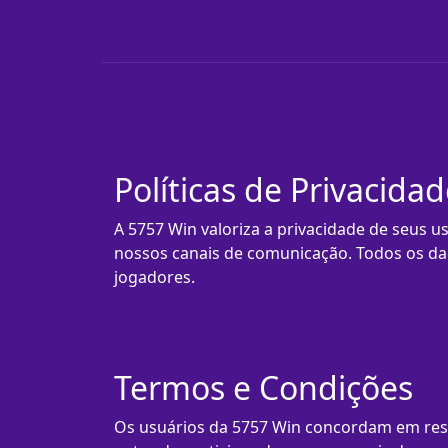
Políticas de Privacida
A 5757 Win valoriza a privacidade de seus 
nossos canais de comunicação. Todos os dad
jogadores.
Termos e Condições
Os usuários da 5757 Win concordam em respe