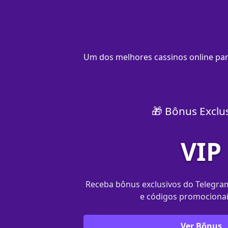
Um dos melhores cassinos online para
🎁 Bônus Exclu
VIP
Receba bônus exclusivos do Telegra
e códigos promocionai
Ver Bônus