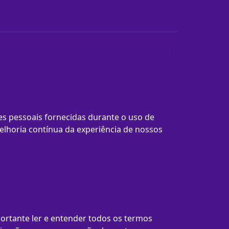
es pessoais fornecidas durante o uso de
elhoria contínua da experiência de nossos
ortante ler e entender todos os termos