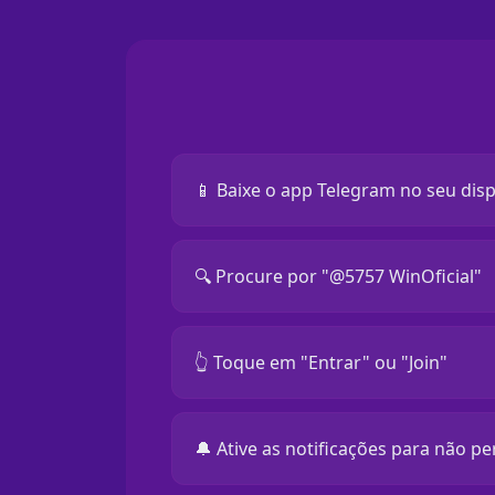
📱 Baixe o app Telegram no seu disp
🔍 Procure por "@5757 WinOficial"
👆 Toque em "Entrar" ou "Join"
🔔 Ative as notificações para não p