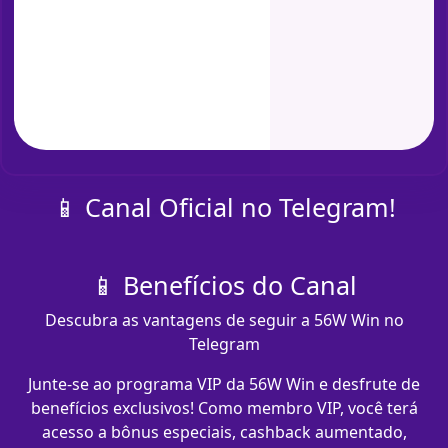
📱 Canal Oficial no Telegram!
📱 Benefícios do Canal
Descubra as vantagens de seguir a 56W Win no
Telegram
Junte-se ao programa VIP da 56W Win e desfrute de
benefícios exclusivos! Como membro VIP, você terá
acesso a bônus especiais, cashback aumentado,