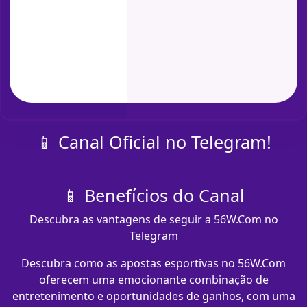
📱 Canal Oficial no Telegram!
📱 Benefícios do Canal
Descubra as vantagens de seguir a 56W.Com no
Telegram
Descubra como as apostas esportivas no 56W.Com
oferecem uma emocionante combinação de
entretenimento e oportunidades de ganhos, com uma