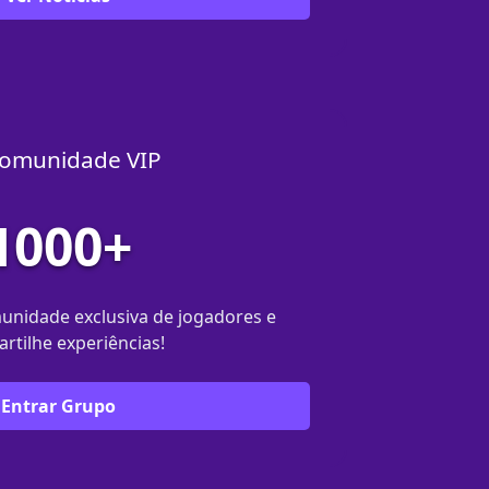
Comunidade VIP
1000+
unidade exclusiva de jogadores e
rtilhe experiências!
Entrar Grupo