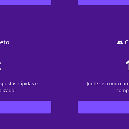
reto
👥 
t
espostas rápidas e
Junte-se a uma com
lizado!
compa
e