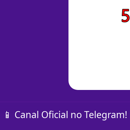
📱 Canal Oficial no Telegram!