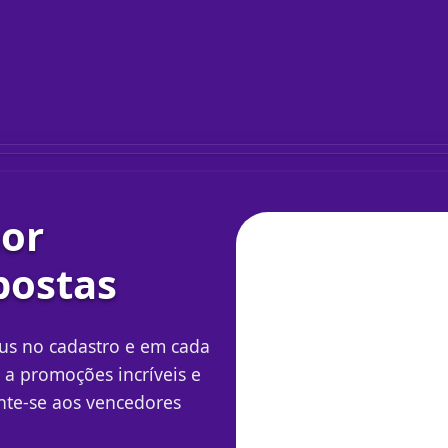
hor
postas
us no cadastro e em cada
 a promoções incríveis e
unte-se aos vencedores