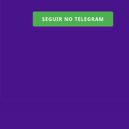
SEGUIR NO TELEGRAM