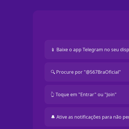
📱 Baixe o app Telegram no seu disp
🔍 Procure por "@567BraOficial"
👆 Toque em "Entrar" ou "Join"
🔔 Ative as notificações para não p