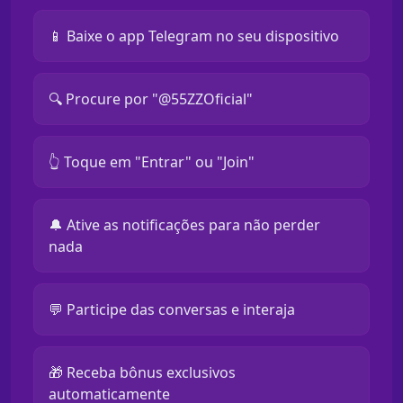
📱 Baixe o app Telegram no seu dispositivo
🔍 Procure por "@55ZZOficial"
👆 Toque em "Entrar" ou "Join"
🔔 Ative as notificações para não perder
nada
💬 Participe das conversas e interaja
🎁 Receba bônus exclusivos
automaticamente