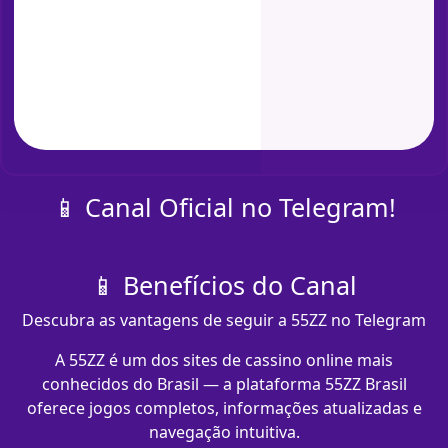
📱 Canal Oficial no Telegram!
📱 Benefícios do Canal
Descubra as vantagens de seguir a 55ZZ no Telegram
A 55ZZ é um dos sites de cassino online mais
conhecidos do Brasil — a plataforma 55ZZ Brasil
oferece jogos completos, informações atualizadas e
navegação intuitiva.