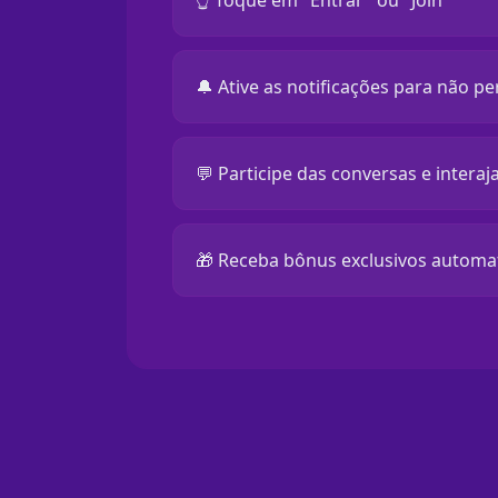
👆 Toque em "Entrar" ou "Join"
🔔 Ative as notificações para não p
💬 Participe das conversas e interaj
🎁 Receba bônus exclusivos autom