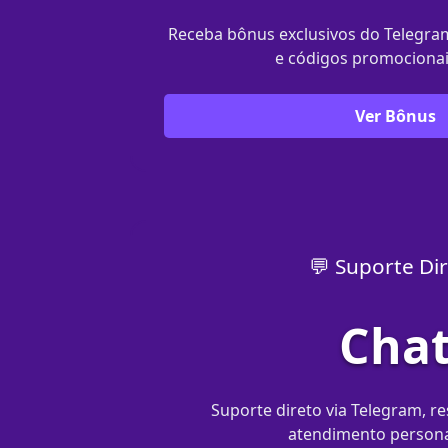
Receba bônus exclusivos do Telegra
e códigos promocionai
Ver Bônus
💬 Suporte Di
Cha
Suporte direto via Telegram, r
atendimento persona