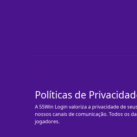
Políticas de Privacida
A 55Win Login valoriza a privacidade de se
nossos canais de comunicação. Todos os dad
jogadores.