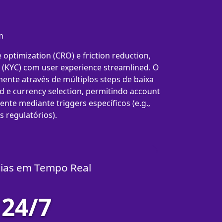
m
ptimization (CRO) e friction reduction,
 (KYC) com user experience streamlined. O
ente através de múltiplos steps de baixa
rd e currency selection, permitindo account
nte mediante triggers específicos (e.g.,
 regulatórios).
cias em Tempo Real
24/7