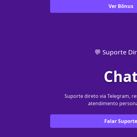
Ver Bônus
💬 Suporte Di
Cha
Suporte direto via Telegram, r
atendimento persona
Falar Suport