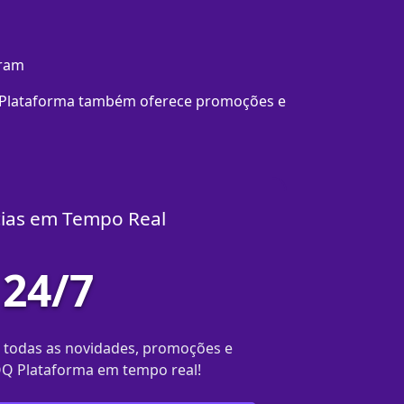
gram
QQ Plataforma também oferece promoções e
cias em Tempo Real
24/7
e todas as novidades, promoções e
Q Plataforma em tempo real!