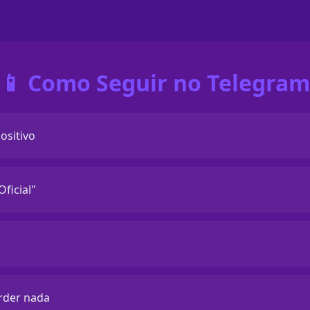
📱 Como Seguir no Telegram
ositivo
ficial"
erder nada