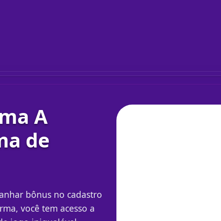
rma A
ma de
anhar bônus no cadastro
rma, você tem acesso a