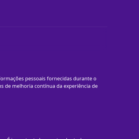
formações pessoais fornecidas durante o
ns de melhoria contínua da experiência de