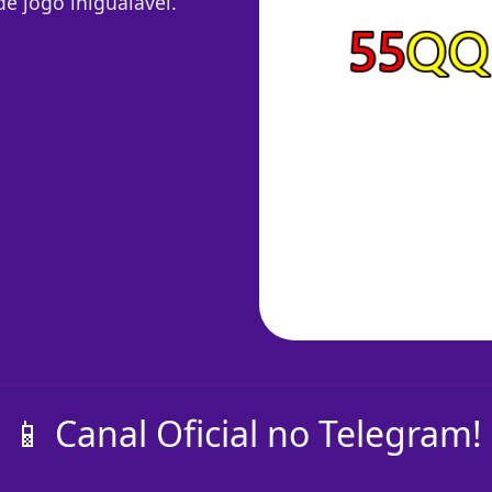
e jogo inigualável.
📱 Canal Oficial no Telegram!