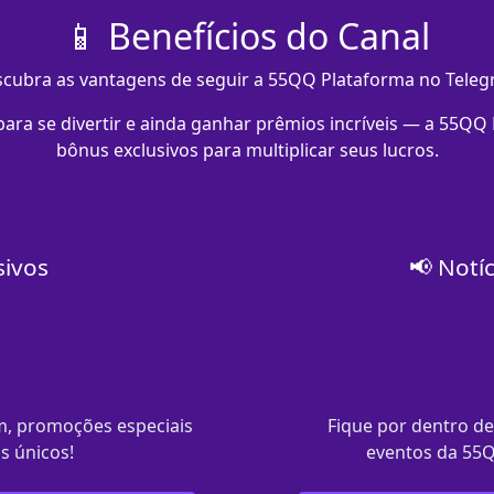
📱 Benefícios do Canal
cubra as vantagens de seguir a 55QQ Plataforma no Tele
 para se divertir e ainda ganhar prêmios incríveis — a 55
bônus exclusivos para multiplicar seus lucros.
sivos
📢 Notí
m, promoções especiais
Fique por dentro d
s únicos!
eventos da 55Q