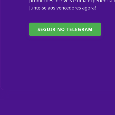
promoções incríveis e uma experiência d
Junte-se aos vencedores agora!
SEGUIR NO TELEGRAM