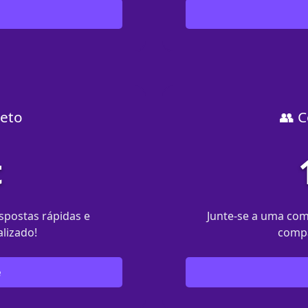
reto
👥 
t
espostas rápidas e
Junte-se a uma com
lizado!
compa
e