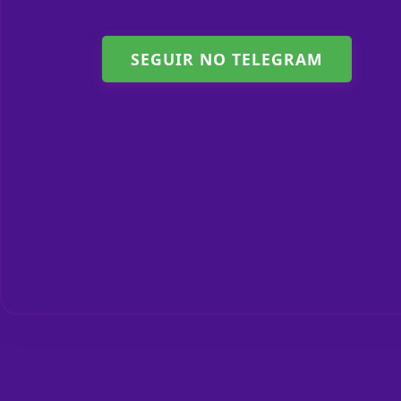
SEGUIR NO TELEGRAM