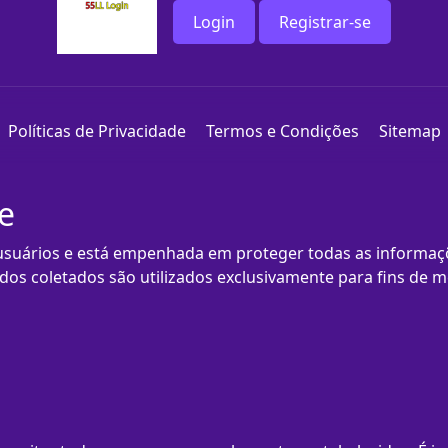
Login
Registrar-se
Políticas de Privacidade
Termos e Condições
Sitemap
de
s usuários e está empenhada em proteger todas as informaç
os coletados são utilizados exclusivamente para fins de m