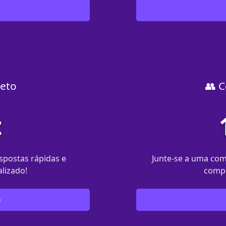
reto
👥 
t
espostas rápidas e
Junte-se a uma com
lizado!
compa
e