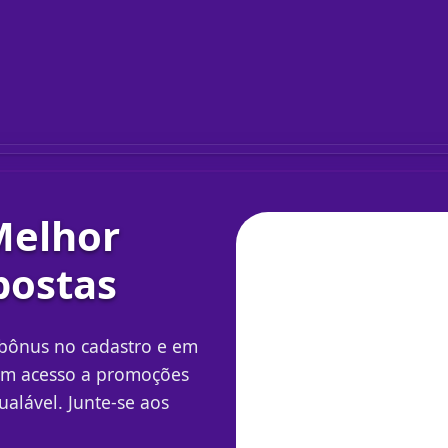
Melhor
postas
 bônus no cadastro e em
tem acesso a promoções
ualável. Junte-se aos