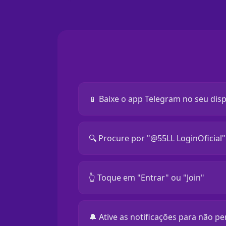
📱 Baixe o app Telegram no seu disp
🔍 Procure por "@55LL LoginOficial"
👆 Toque em "Entrar" ou "Join"
🔔 Ative as notificações para não p