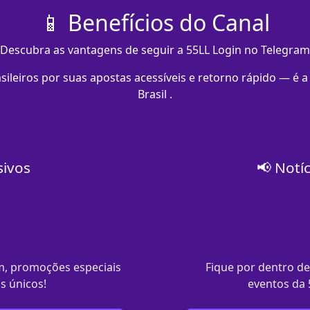
📱 Benefícios do Canal
Descubra as vantagens de seguir a 55LL Login no Telegram
asileiros por suas apostas acessíveis e retorno rápido — é a
Brasil .
sivos
📢 Notí
m, promoções especiais
Fique por dentro d
s únicos!
eventos da 