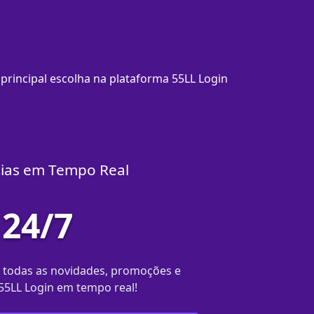
 principal escolha na plataforma 55LL Login
cias em Tempo Real
24/7
e todas as novidades, promoções e
55LL Login em tempo real!