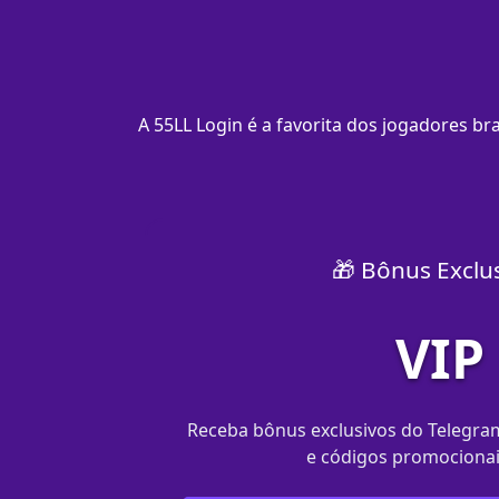
A 55LL Login é a favorita dos jogadores br
🎁 Bônus Exclu
VIP
Receba bônus exclusivos do Telegra
e códigos promocionai