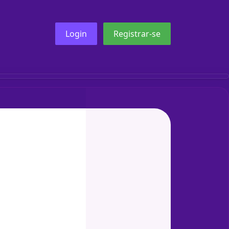
Login
Registrar-se