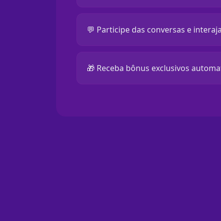
💬 Participe das conversas e interaj
🎁 Receba bônus exclusivos autom