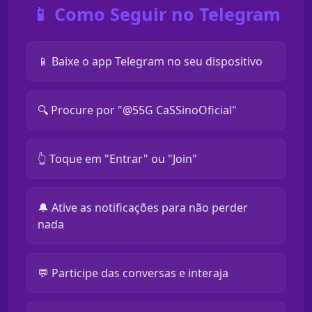
📱 Como Seguir no Telegram
📱 Baixe o app Telegram no seu dispositivo
🔍 Procure por "@55G CaSSinoOficial"
👆 Toque em "Entrar" ou "Join"
🔔 Ative as notificações para não perder
nada
💬 Participe das conversas e interaja