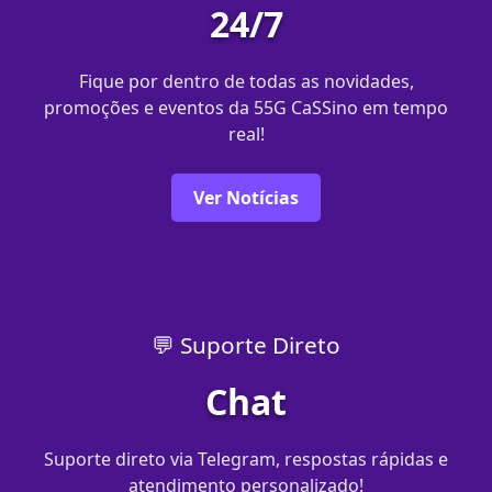
24/7
Fique por dentro de todas as novidades,
promoções e eventos da 55G CaSSino em tempo
real!
Ver Notícias
💬 Suporte Direto
Chat
Suporte direto via Telegram, respostas rápidas e
atendimento personalizado!