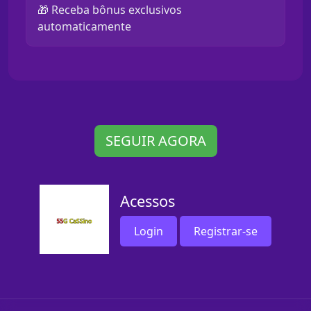
🎁 Receba bônus exclusivos
automaticamente
SEGUIR AGORA
Acessos
Login
Registrar-se