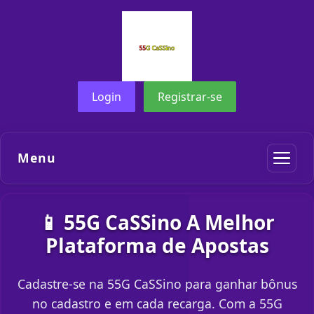
Login
Registrar-se
Menu
📱 55G CaSSino A Melhor
Plataforma de Apostas
Cadastre-se na 55G CaSSino para ganhar bônus
no cadastro e em cada recarga. Com a 55G