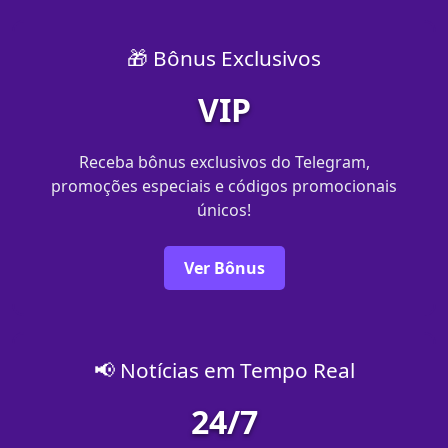
🎁 Bônus Exclusivos
VIP
Receba bônus exclusivos do Telegram,
promoções especiais e códigos promocionais
únicos!
Ver Bônus
📢 Notícias em Tempo Real
24/7