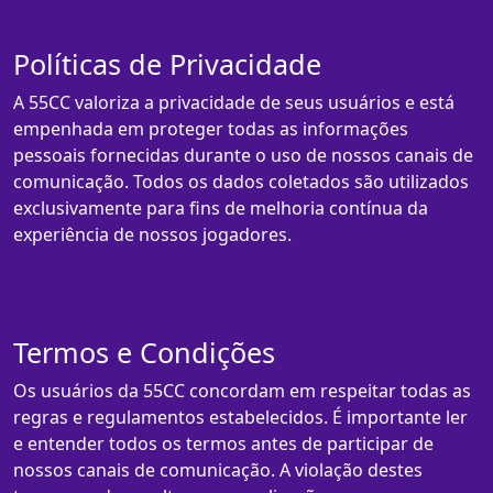
Políticas de Privacidade
A 55CC valoriza a privacidade de seus usuários e está
empenhada em proteger todas as informações
pessoais fornecidas durante o uso de nossos canais de
comunicação. Todos os dados coletados são utilizados
exclusivamente para fins de melhoria contínua da
experiência de nossos jogadores.
Termos e Condições
Os usuários da 55CC concordam em respeitar todas as
regras e regulamentos estabelecidos. É importante ler
e entender todos os termos antes de participar de
nossos canais de comunicação. A violação destes