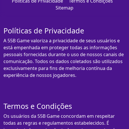
Políticas de Privacidade
Termos e Condições
Sitemap
Políticas de Privacidade
A 55B Game valoriza a privacidade de seus usuários e
está empenhada em proteger todas as informações
pessoais fornecidas durante o uso de nossos canais de
comunicação. Todos os dados coletados são utilizados
exclusivamente para fins de melhoria contínua da
experiência de nossos jogadores.
Termos e Condições
Os usuários da 55B Game concordam em respeitar
todas as regras e regulamentos estabelecidos. É