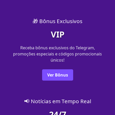
🎁 Bônus Exclusivos
VIP
Receba bônus exclusivos do Telegram,
promoções especiais e códigos promocionais
únicos!
Ver Bônus
📢 Notícias em Tempo Real
24/7