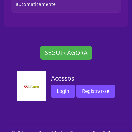
automaticamente
SEGUIR AGORA
Acessos
Login
Registrar-se