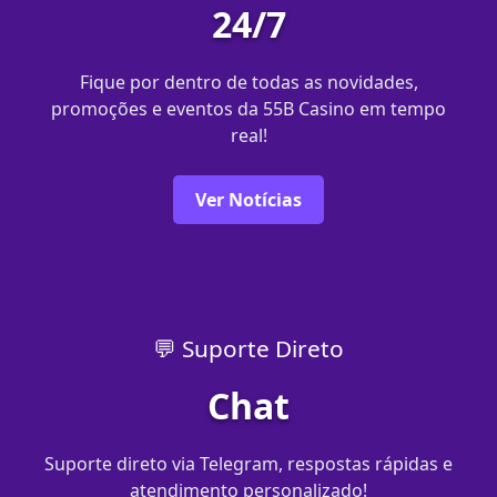
24/7
Fique por dentro de todas as novidades,
promoções e eventos da 55B Casino em tempo
real!
Ver Notícias
💬 Suporte Direto
Chat
Suporte direto via Telegram, respostas rápidas e
atendimento personalizado!