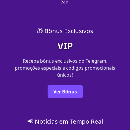
24h.
🎁 Bônus Exclusivos
VIP
Receba bônus exclusivos do Telegram,
promoções especiais e códigos promocionais
únicos!
Ver Bônus
📢 Notícias em Tempo Real