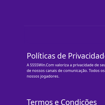
Políticas de Privacida
A 5555Win.Com valoriza a privacidade de s
de nossos canais de comunicação. Todos os 
nossos jogadores.
Termos e Condições