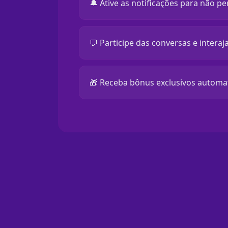
🔔 Ative as notificações para não p
💬 Participe das conversas e interaj
🎁 Receba bônus exclusivos autom