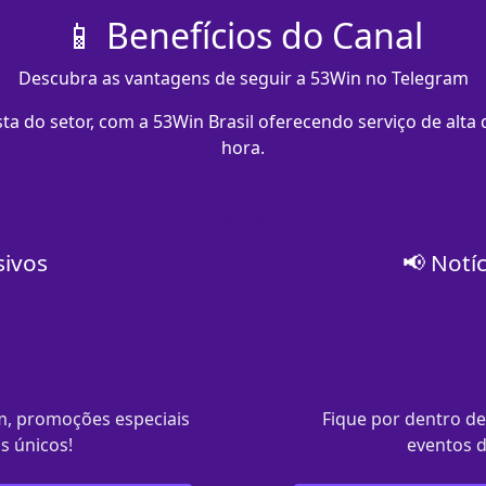
📱 Benefícios do Canal
Descubra as vantagens de seguir a 53Win no Telegram
sta do setor, com a 53Win Brasil oferecendo serviço de alta
hora.
sivos
📢 Notí
m, promoções especiais
Fique por dentro d
s únicos!
eventos d