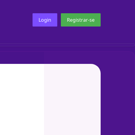
Login
Registrar-se