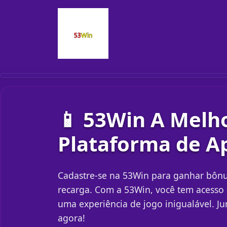
📱 53Win A Melh
Plataforma de A
Cadastre-se na 53Win para ganhar bônu
recarga. Com a 53Win, você tem acesso 
uma experiência de jogo inigualável. J
agora!