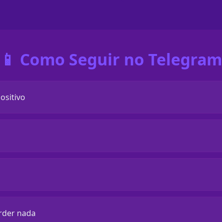
📱 Como Seguir no Telegram
ositivo
erder nada