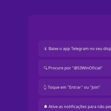
📱 Baixe o app Telegram no seu disp
🔍 Procure por "@53WinOficial"
👆 Toque em "Entrar" ou "Join"
🔔 Ative as notificações para não p