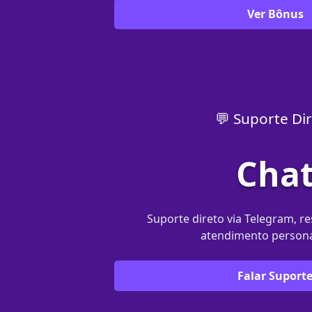
Ver Bônus
💬 Suporte Di
Cha
Suporte direto via Telegram, r
atendimento persona
Falar Suport