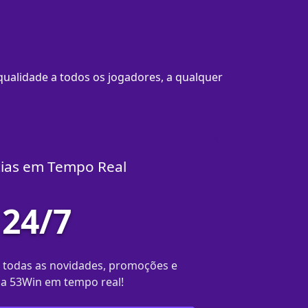
 qualidade a todos os jogadores, a qualquer
cias em Tempo Real
24/7
e todas as novidades, promoções e
a 53Win em tempo real!