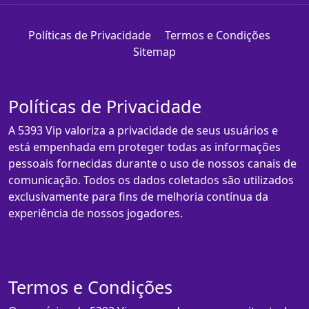
Políticas de Privacidade
Termos e Condições
Sitemap
Políticas de Privacidade
A 5393 Vip valoriza a privacidade de seus usuários e
está empenhada em proteger todas as informações
pessoais fornecidas durante o uso de nossos canais de
comunicação. Todos os dados coletados são utilizados
exclusivamente para fins de melhoria contínua da
experiência de nossos jogadores.
Termos e Condições