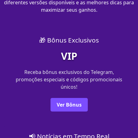
diferentes versões disponíveis e as melhores dicas para
maximizar seus ganhos.
🎁 Bônus Exclusivos
VIP
Receba bônus exclusivos do Telegram,
promoções especiais e códigos promocionais
únicos!
Ver Bônus
📢 Notícias em Tempo Real