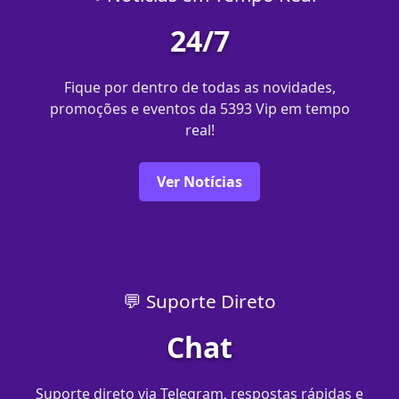
24/7
Fique por dentro de todas as novidades,
promoções e eventos da 5393 Vip em tempo
real!
Ver Notícias
💬 Suporte Direto
Chat
Suporte direto via Telegram, respostas rápidas e