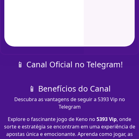
📱 Canal Oficial no Telegram!
📱 Benefícios do Canal
Descubra as vantagens de seguir a 5393 Vip no
Telegram
Explore o fascinante jogo de Keno no
5393 Vip
, onde
sorte e estratégia se encontram em uma experiência de
apostas única e emocionante. Aprenda como jogar, as