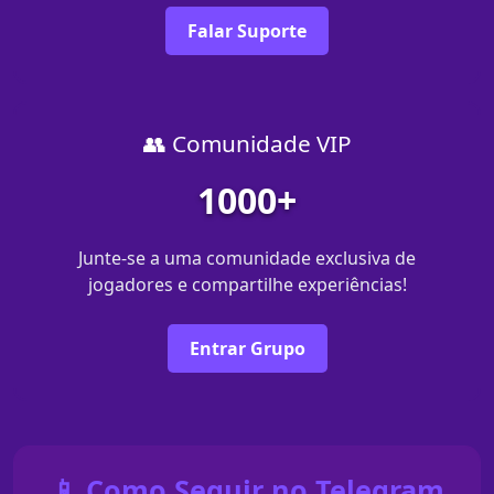
Falar Suporte
👥 Comunidade VIP
1000+
Junte-se a uma comunidade exclusiva de
jogadores e compartilhe experiências!
Entrar Grupo
📱 Como Seguir no Telegram