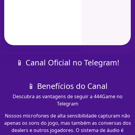
📱 Canal Oficial no Telegram!
📱 Benefícios do Canal
Descubra as vantagens de seguir a 444Game no
Telegram
Nossos microfones de alta sensibilidade capturam não
apenas os sons do jogo, mas também as conversas dos
dealers e outros jogadores. O sistema de áudio é