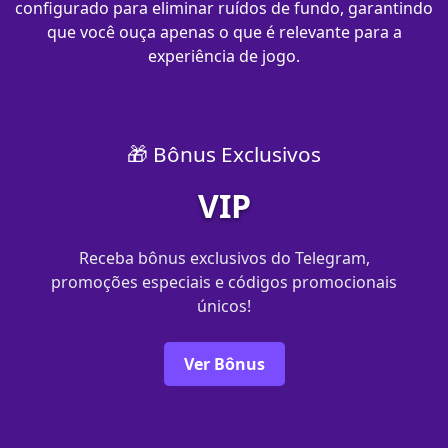
configurado para eliminar ruídos de fundo, garantindo
que você ouça apenas o que é relevante para a
experiência de jogo.
🎁 Bônus Exclusivos
VIP
Receba bônus exclusivos do Telegram,
promoções especiais e códigos promocionais
únicos!
Ver Bônus