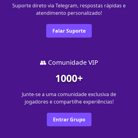
Suporte direto via Telegram, respostas rápidas e
atendimento personalizado!
Falar Suporte
👥 Comunidade VIP
1000+
Junte-se a uma comunidade exclusiva de
jogadores e compartilhe experiências!
Entrar Grupo