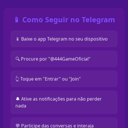
📱 Como Seguir no Telegram
📱 Baixe o app Telegram no seu dispositivo
🔍 Procure por "@444GameOficial"
👆 Toque em "Entrar" ou "Join"
🔔 Ative as notificações para não perder
nada
💬 Participe das conversas e interaja