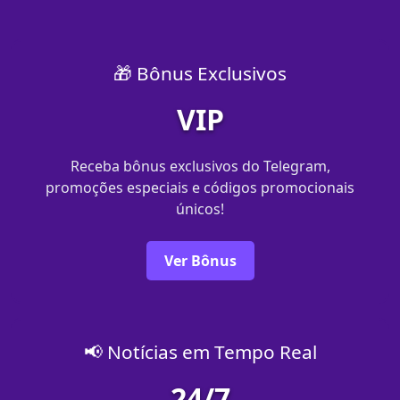
🎁 Bônus Exclusivos
VIP
Receba bônus exclusivos do Telegram,
promoções especiais e códigos promocionais
únicos!
Ver Bônus
📢 Notícias em Tempo Real
24/7