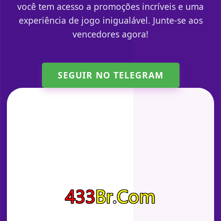
você tem acesso a promoções incríveis e uma
experiência de jogo inigualável. Junte-se aos
vencedores agora!
SEGUIR NO TELEGRAM