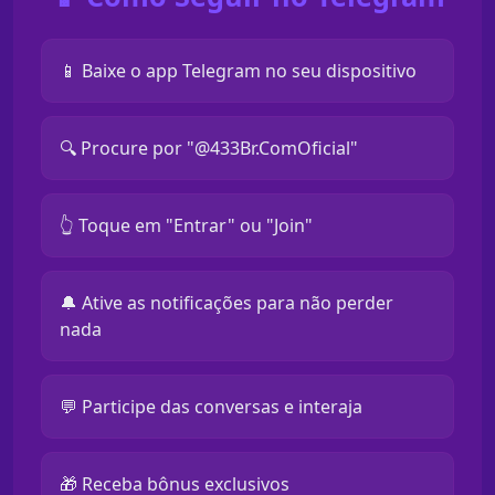
📱 Baixe o app Telegram no seu dispositivo
🔍 Procure por "@433Br.ComOficial"
👆 Toque em "Entrar" ou "Join"
🔔 Ative as notificações para não perder
nada
💬 Participe das conversas e interaja
🎁 Receba bônus exclusivos