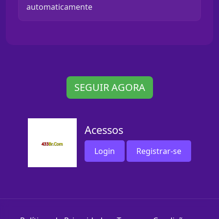
automaticamente
SEGUIR AGORA
Acessos
Login
Registrar-se