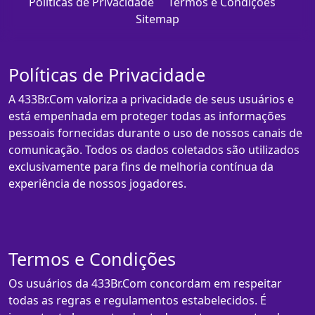
Políticas de Privacidade
Termos e Condições
Sitemap
Políticas de Privacidade
A 433Br.Com valoriza a privacidade de seus usuários e
está empenhada em proteger todas as informações
pessoais fornecidas durante o uso de nossos canais de
comunicação. Todos os dados coletados são utilizados
exclusivamente para fins de melhoria contínua da
experiência de nossos jogadores.
Termos e Condições
Os usuários da 433Br.Com concordam em respeitar
todas as regras e regulamentos estabelecidos. É