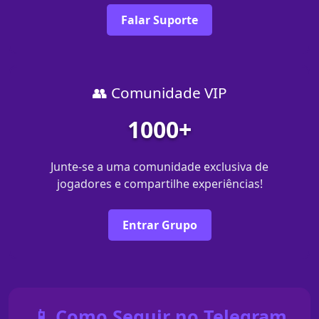
Falar Suporte
👥 Comunidade VIP
1000+
Junte-se a uma comunidade exclusiva de
jogadores e compartilhe experiências!
Entrar Grupo
📱 Como Seguir no Telegram