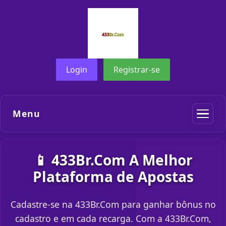
Login
Registrar-se
Menu
📱 433Br.Com A Melhor
Plataforma de Apostas
Cadastre-se na 433Br.Com para ganhar bônus no
cadastro e em cada recarga. Com a 433Br.Com,