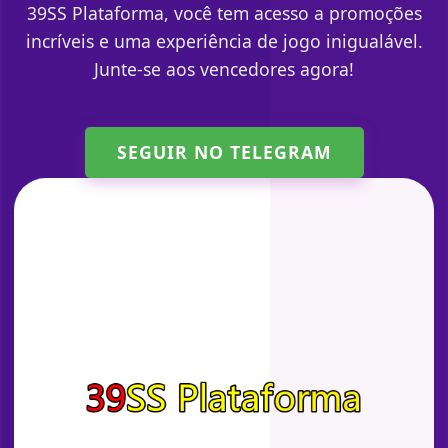
39SS Plataforma, você tem acesso a promoções
incríveis e uma experiência de jogo inigualável.
Junte-se aos vencedores agora!
SEGUIR NO TELEGRAM