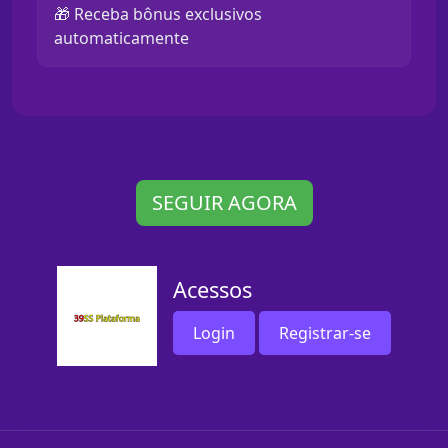
🎁 Receba bônus exclusivos
automaticamente
SEGUIR AGORA
Acessos
Login
Registrar-se