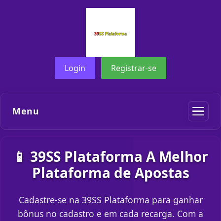
Login
Registrar-se
Menu
📱 39SS Plataforma A Melhor
Plataforma de Apostas
Cadastre-se na 39SS Plataforma para ganhar
bônus no cadastro e em cada recarga. Com a