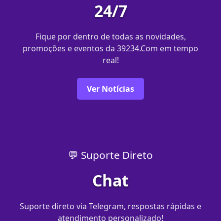
24/7
Fique por dentro de todas as novidades,
promoções e eventos da 39234.Com em tempo
real!
Ver Notícias
💬 Suporte Direto
Chat
Suporte direto via Telegram, respostas rápidas e
atendimento personalizado!