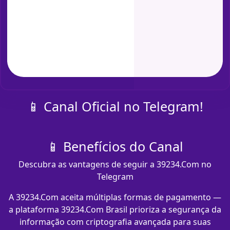
📱 Canal Oficial no Telegram!
📱 Benefícios do Canal
Descubra as vantagens de seguir a 39234.Com no
Telegram
A 39234.Com aceita múltiplas formas de pagamento —
a plataforma 39234.Com Brasil prioriza a segurança da
informação com criptografia avançada para suas