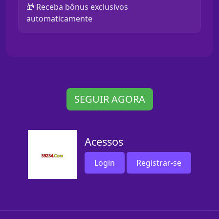
🎁 Receba bônus exclusivos
automaticamente
SEGUIR AGORA
Acessos
Login
Registrar-se