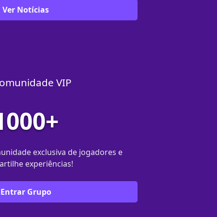
Ver Notícias
Comunidade VIP
1000+
unidade exclusiva de jogadores e
rtilhe experiências!
Entrar Grupo