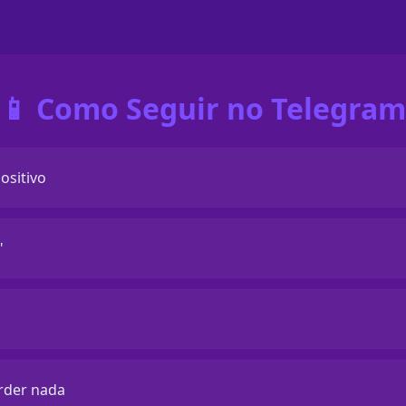
📱 Como Seguir no Telegram
ositivo
"
erder nada