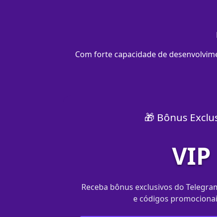
Com forte capacidade de desenvolvimen
🎁 Bônus Exclu
VIP
Receba bônus exclusivos do Telegra
e códigos promocionai