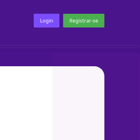
Login
Registrar-se