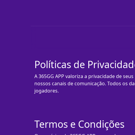
Políticas de Privacida
A 365GG APP valoriza a privacidade de seu
nossos canais de comunicação. Todos os dad
jogadores.
Termos e Condições