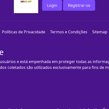
Login
Registrar-se
Políticas de Privacidade
Termos e Condições
Sitemap
de
s usuários e está empenhada em proteger todas as informaç
os coletados são utilizados exclusivamente para fins de m