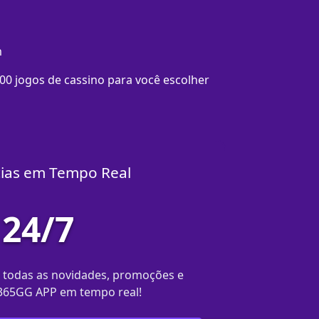
m
00 jogos de cassino para você escolher
cias em Tempo Real
24/7
e todas as novidades, promoções e
365GG APP em tempo real!