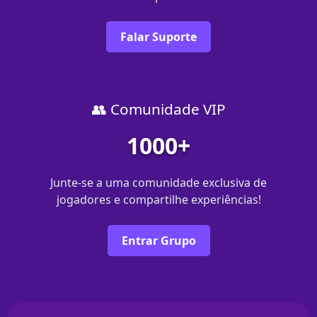
Falar Suporte
👥 Comunidade VIP
1000+
Junte-se a uma comunidade exclusiva de
jogadores e compartilhe experiências!
Entrar Grupo