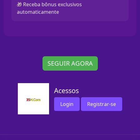
🎁 Receba bônus exclusivos
automaticamente
SEGUIR AGORA
Acessos
Login
Registrar-se