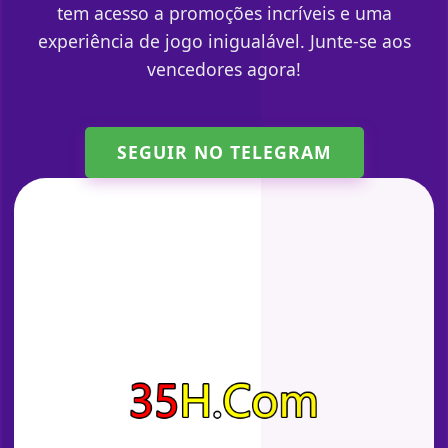
tem acesso a promoções incríveis e uma
experiência de jogo inigualável. Junte-se aos
vencedores agora!
SEGUIR NO TELEGRAM