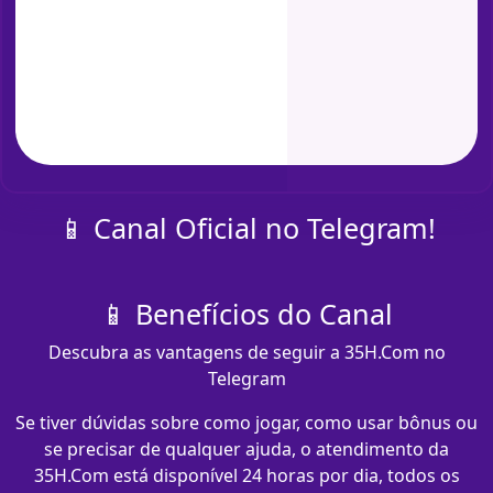
📱 Canal Oficial no Telegram!
📱 Benefícios do Canal
Descubra as vantagens de seguir a 35H.Com no
Telegram
Se tiver dúvidas sobre como jogar, como usar bônus ou
se precisar de qualquer ajuda, o atendimento da
35H.Com está disponível 24 horas por dia, todos os