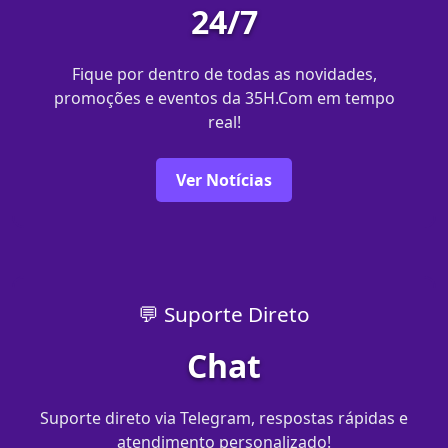
24/7
Fique por dentro de todas as novidades,
promoções e eventos da 35H.Com em tempo
real!
Ver Notícias
💬 Suporte Direto
Chat
Suporte direto via Telegram, respostas rápidas e
atendimento personalizado!