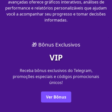
avançadas oferece gráficos interativos, análises de
performance e relatórios personalizáveis que ajudam
você a acompanhar seu progresso e tomar decisões
informadas.
🎁 Bônus Exclusivos
VIP
Receba bônus exclusivos do Telegram,
promoções especiais e códigos promocionais
únicos!
Ver Bônus