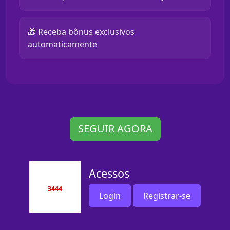
🎁 Receba bônus exclusivos
automaticamente
SEGUIR AGORA
Acessos
Login
Registrar-se