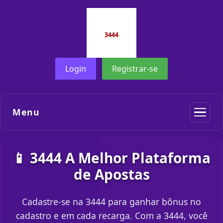
Login
Registrar-se
Menu
📱 3444 A Melhor Plataforma
de Apostas
Cadastre-se na 3444 para ganhar bônus no
cadastro e em cada recarga. Com a 3444, você