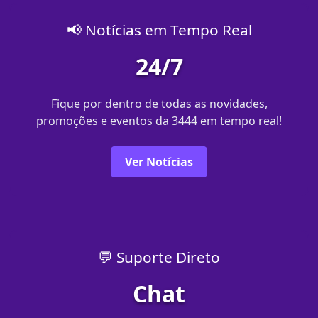
📢 Notícias em Tempo Real
24/7
Fique por dentro de todas as novidades,
promoções e eventos da 3444 em tempo real!
Ver Notícias
💬 Suporte Direto
Chat