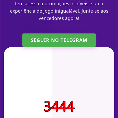
tem acesso a promoções incríveis e uma
experiência de jogo inigualável. Junte-se aos
vencedores agora!
SEGUIR NO TELEGRAM