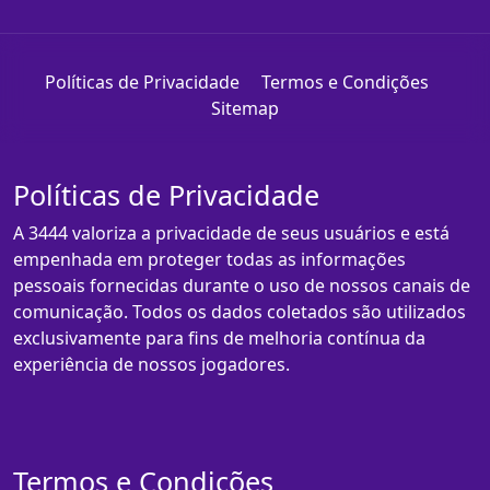
Políticas de Privacidade
Termos e Condições
Sitemap
Políticas de Privacidade
A 3444 valoriza a privacidade de seus usuários e está
empenhada em proteger todas as informações
pessoais fornecidas durante o uso de nossos canais de
comunicação. Todos os dados coletados são utilizados
exclusivamente para fins de melhoria contínua da
experiência de nossos jogadores.
Termos e Condições