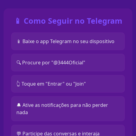
📱 Como Seguir no Telegram
📱 Baixe o app Telegram no seu dispositivo
🔍 Procure por "@3444Oficial"
👆 Toque em "Entrar" ou "Join"
🔔 Ative as notificações para não perder
nada
💬 Participe das conversas e interaja